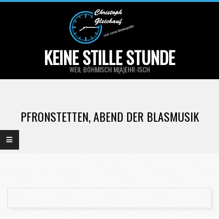
Skip
to
content
KEINE STILLE STUNDE
WEIL BÖHMISCH M(Ä)EHR-ISCH
Primary
Navigation
PFRONSTETTEN, ABEND DER BLASMUSIK
Menu
2025-