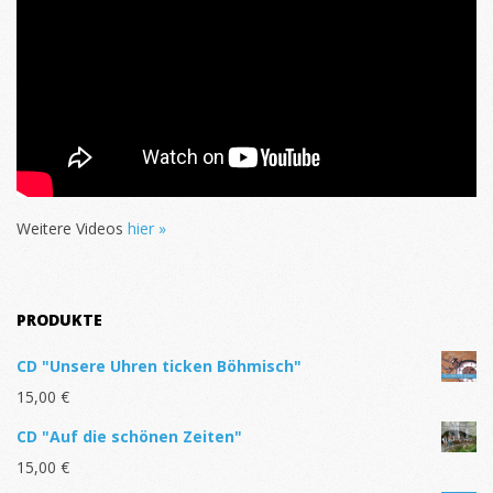
Weitere Videos
hier »
PRODUKTE
CD "Unsere Uhren ticken Böhmisch"
15,00
€
CD "Auf die schönen Zeiten"
15,00
€