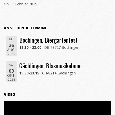
On:
3. Februar 2025
02-
03
ANSTEHENDE TERMINE
Bochingen, Biergartenfest
MI.
26
18.30 - 23.00
DE-78727 Bochingen
AUG.
2026
Gächlingen, Blasmusikabend
SA.
03
19.30-23.15
CH-8214 Gächlingen
OKT.
2026
VIDEO