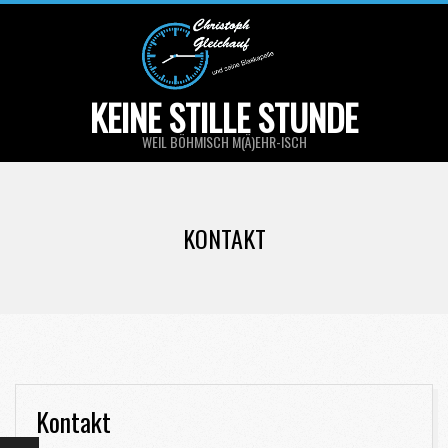
Skip
to
content
KEINE STILLE STUNDE
WEIL BÖHMISCH M(Ä)EHR-ISCH
Primary
Navigation
KONTAKT
Menu
Kontakt