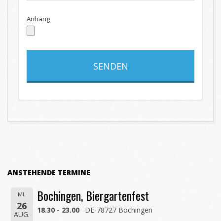
Anhang
E-Mail Adresse: webmaster@keine-stille-
stunde.de
2018-
(* Pflichtfelder)
02-
16
ANSTEHENDE TERMINE
Bochingen, Biergartenfest
MI.
26
18.30 - 23.00
DE-78727 Bochingen
AUG.