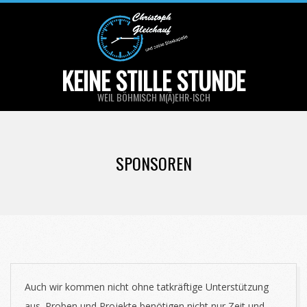
Skip
to
content
KEINE STILLE STUNDE
WEIL BÖHMISCH M(Ä)EHR-ISCH
Primary
Navigation
SPONSOREN
Menu
Auch wir kommen nicht ohne tatkräftige Unterstützung
aus. Proben und Projekte benötigen nicht nur Zeit und