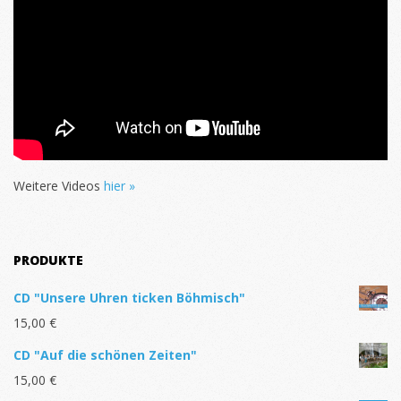
Weitere Videos
hier »
PRODUKTE
CD "Unsere Uhren ticken Böhmisch"
15,00
€
CD "Auf die schönen Zeiten"
15,00
€