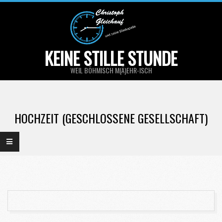
Skip
to
content
KEINE STILLE STUNDE
WEIL BÖHMISCH M(Ä)EHR-ISCH
Primary
Navigation
HOCHZEIT (GESCHLOSSENE GESELLSCHAFT)
Menu
2018-