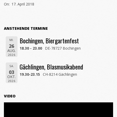
On:
17. April 2018
04-
17
ANSTEHENDE TERMINE
Bochingen, Biergartenfest
MI.
26
18.30 - 23.00
DE-78727 Bochingen
AUG.
2026
Gächlingen, Blasmusikabend
SA.
03
19.30-23.15
CH-8214 Gächlingen
OKT.
2026
VIDEO