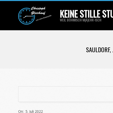
Skip
KEINE STILLE S
to
content
WEIL BÖHMISCH M(Ä)EHR-ISCH
SAULDORF,
2022-
On:
5. Juli 2022
07-