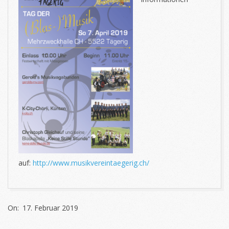
auf:
http://www.musikvereintaegerig.ch/
2019-
On:
17. Februar 2019
02-
17