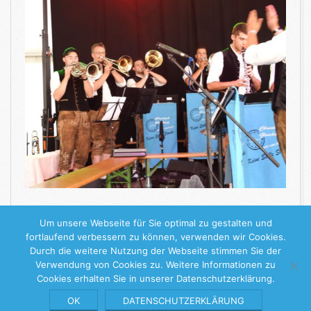
WEITERLESEN
Um unsere Webseite für Sie optimal zu gestalten und
fortlaufend verbessern zu können, verwenden wir Cookies.
Durch die weitere Nutzung der Webseite stimmen Sie der
2019-
Verwendung von Cookies zu. Weitere Informationen zu
Cookies erhalten Sie in unserer Datenschutzerklärung.
09-
04
Keine Stille Stunde
© 2026 |
Impressum
|
Datenschutzerklärung
OK
DATENSCHUTZERKLÄRUNG