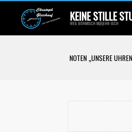
Skip
KEINE STILLE S
to
content
WEIL BÖHMISCH M(Ä)EHR-ISCH
NOTEN „UNSERE UHREN