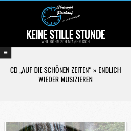
Skip
to
content
KEINE STILLE STUNDE
WEIL BÖHMISCH M(Ä)EHR-ISCH
Primary
Navigation
CD „AUF DIE SCHÖNEN ZEITEN“ »
ENDLICH
Menu
WIEDER MUSIZIEREN