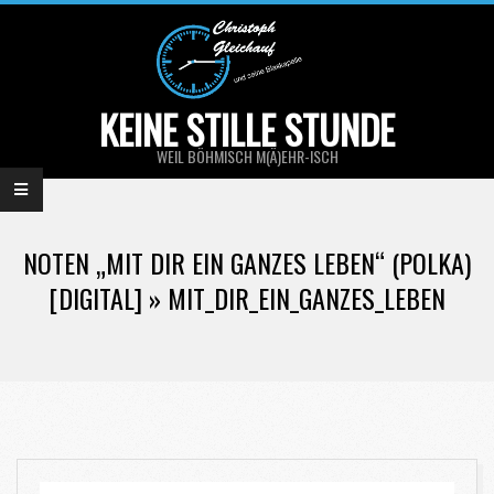
Skip
to
content
KEINE STILLE STUNDE
WEIL BÖHMISCH M(Ä)EHR-ISCH
Primary
Navigation
NOTEN „MIT DIR EIN GANZES LEBEN“ (POLKA)
Menu
[DIGITAL] »
MIT_DIR_EIN_GANZES_LEBEN