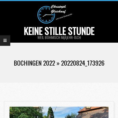
Skip
to
content
KEINE STILLE STUNDE
WEIL BÖHMISCH M(Ä)EHR-ISCH
Primary
Navigation
BOCHINGEN 2022 »
20220824_173926
Menu