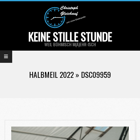
Skip
to
content
KEINE STILLE STUNDE
WEIL BÖHMISCH M(Ä)EHR-ISCH
Primary
Navigation
HALBMEIL 2022 »
DSC09959
Menu