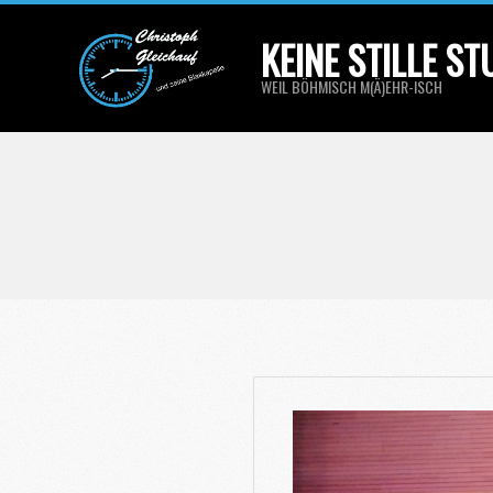
Skip
KEINE STILLE S
to
content
WEIL BÖHMISCH M(Ä)EHR-ISCH