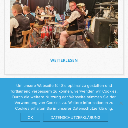
WEITERLESEN
2022-
Um unsere Webseite für Sie optimal zu gestalten und
09-
fortlaufend verbessern zu können, verwenden wir Cookies.
18
Keine Stille Stunde
© 2026 |
Impressum
|
Datenschutzerklärung
Durch die weitere Nutzung der Webseite stimmen Sie der
Verwendung von Cookies zu. Weitere Informationen zu
Cookies erhalten Sie in unserer Datenschutzerklärung.
OK
DATENSCHUTZERKLÄRUNG