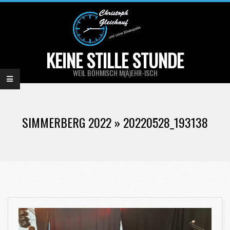
Skip
to
content
KEINE STILLE STUNDE
WEIL BÖHMISCH M(Ä)EHR-ISCH
Primary
Navigation
SIMMERBERG 2022 »
20220528_193138
Menu