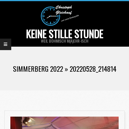
Skip
to
content
KEINE STILLE STUNDE
WEIL BÖHMISCH M(Ä)EHR-ISCH
Primary
Navigation
SIMMERBERG 2022 »
20220528_214814
Menu