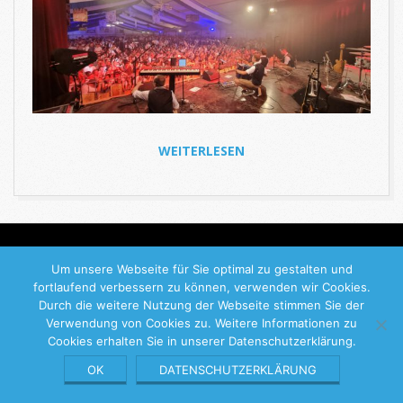
WEITERLESEN
2022-
09-
18
Keine Stille Stunde
© 2026 |
Impressum
|
Datenschutzerklärung
Um unsere Webseite für Sie optimal zu gestalten und
fortlaufend verbessern zu können, verwenden wir Cookies.
Durch die weitere Nutzung der Webseite stimmen Sie der
Verwendung von Cookies zu. Weitere Informationen zu
Cookies erhalten Sie in unserer Datenschutzerklärung.
OK
DATENSCHUTZERKLÄRUNG