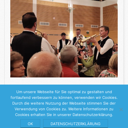
WEITERLESEN
Um unsere Webseite für Sie optimal zu gestalten und
fortlaufend verbessern zu können, verwenden wir Cookies.
Durch die weitere Nutzung der Webseite stimmen Sie der
2022-
Verwendung von Cookies zu. Weitere Informationen zu
Cookies erhalten Sie in unserer Datenschutzerklärung.
09-
18
Keine Stille Stunde
© 2026 |
Impressum
|
Datenschutzerklärung
OK
DATENSCHUTZERKLÄRUNG