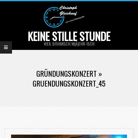
Skip
to
content
KEINE STILLE STUNDE
WEIL BÖHMISCH M(Ä)EHR-ISCH
Primary
Navigation
GRÜNDUNGSKONZERT »
Menu
GRUENDUNGSKONZERT_45