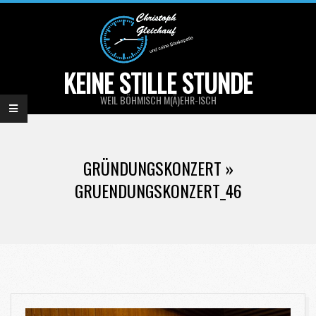
Skip
to
content
KEINE STILLE STUNDE
WEIL BÖHMISCH M(Ä)EHR-ISCH
Primary
Navigation
GRÜNDUNGSKONZERT »
Menu
GRUENDUNGSKONZERT_46