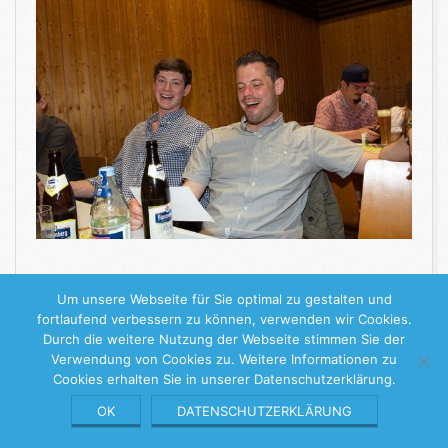
WEITERLESEN
Um unsere Webseite für Sie optimal zu gestalten und
fortlaufend verbessern zu können, verwenden wir Cookies.
Durch die weitere Nutzung der Webseite stimmen Sie der
2018-
Verwendung von Cookies zu. Weitere Informationen zu
05-
Cookies erhalten Sie in unserer Datenschutzerklärung.
08
Keine Stille Stunde
© 2026 |
Impressum
|
Datenschutzerklärung
OK
DATENSCHUTZERKLÄRUNG