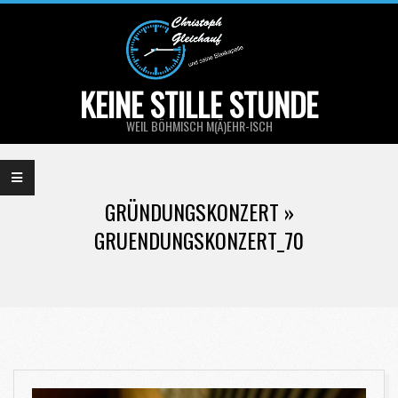
Skip
to
content
KEINE STILLE STUNDE
WEIL BÖHMISCH M(Ä)EHR-ISCH
Primary
Navigation
GRÜNDUNGSKONZERT »
Menu
GRUENDUNGSKONZERT_70