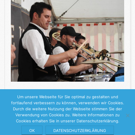
WEITERLESEN
Um unsere Webseite für Sie optimal zu gestalten und
fortlaufend verbessern zu können, verwenden wir Cookies.
Durch die weitere Nutzung der Webseite stimmen Sie der
2019-
Verwendung von Cookies zu. Weitere Informationen zu
Cookies erhalten Sie in unserer Datenschutzerklärung.
09-
04
Keine Stille Stunde
© 2026 |
Impressum
|
Datenschutzerklärung
OK
DATENSCHUTZERKLÄRUNG