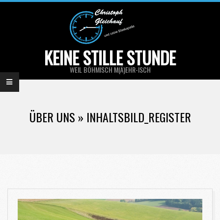
Skip
to
content
KEINE STILLE STUNDE
WEIL BÖHMISCH M(Ä)EHR-ISCH
Primary
Navigation
ÜBER UNS »
INHALTSBILD_REGISTER
Menu